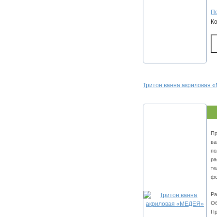
По
К
Тритон ванна акриловая
Пр
ва
по
ра
те
ф
Ра
Об
Пр