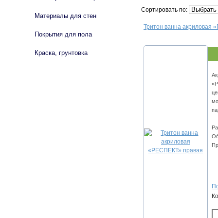
Сортировать по:
Материалы для стен
Тритон ванна акриловая 
Покрытия для пола
Краска, грунтовка
Ак
«Р
це
мо
па
Ра
Об
Пр
По
К