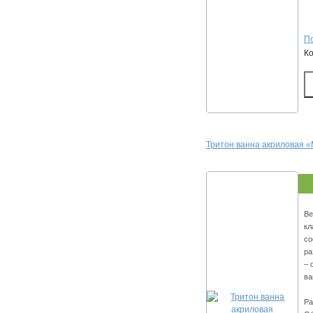
По
К
Тритон ванна акриловая
Ве
кл
со
ра
– 
ва
Ра