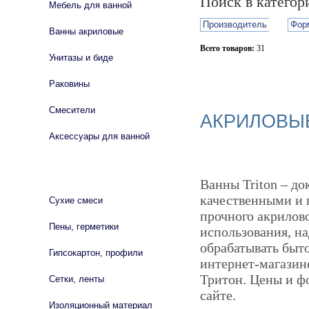
Поиск в катего
Мебель для ванной
Производитель
Фор
Ванны акриловые
Всего товаров:
31
Унитазы и биде
Сбросить фильтр
Раковины
Смесители
АКРИЛОВЫЕ
Аксессуары для ванной
СТРОЙМАТЕРИАЛЫ
Ванны Triton – до
качественными и к
Сухие смеси
прочного акрилово
Пены, герметики
использования, н
обрабатывать быт
Гипсокартон, профили
интернет-магазин
Тритон. Цены и ф
Сетки, ленты
сайте.
Изоляционный материал