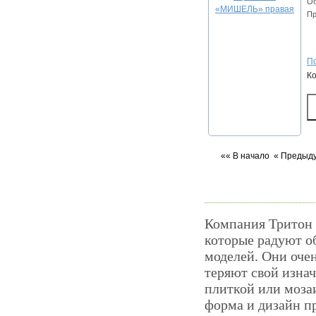
Об
Пр
По
К
«« В начало
« Предыд
Компания Тритон 
которые радуют о
моделей. Они очен
теряют свой изна
плиткой или моза
форма и дизайн п