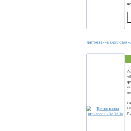
К
Тритон ванна акриловая
Ак
«Л
фо
ее
по
Ра
Об
Пр