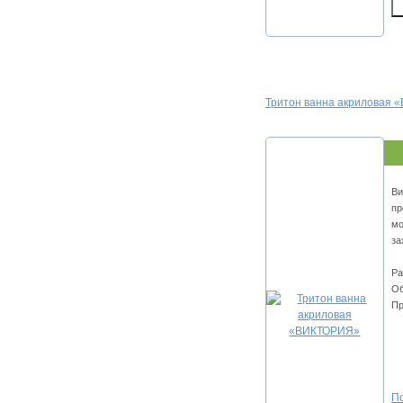
Тритон ванна акриловая
Ви
пр
мо
за
Ра
Об
Пр
По