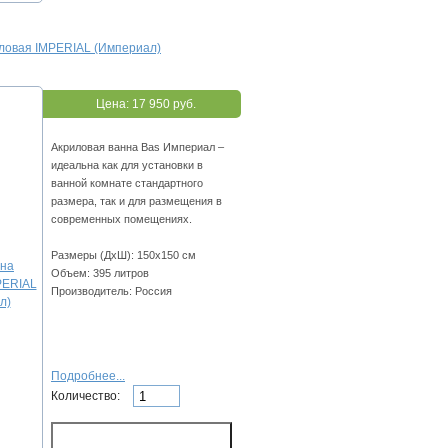
иловая IMPERIAL (Империал)
Цена:
17 950 руб.
Акриловая ванна Bas Империал –
идеальна как для установки в
ванной комнате стандартного
размера, так и для размещения в
современных помещениях.
Размеры (ДхШ): 150х150 см
Объем: 395 литров
Производитель: Россия
Подробнее...
Количество: