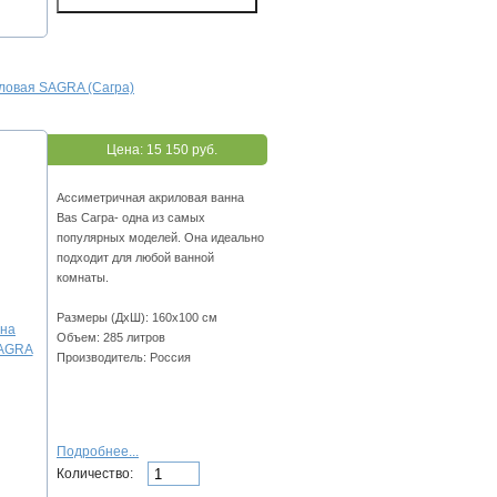
иловая SAGRA (Сагра)
Цена:
15 150 руб.
Ассиметричная акриловая ванна
Bas Сагра- одна из самых
популярных моделей. Она идеально
подходит для любой ванной
комнаты.
Размеры (ДхШ): 160х100 см
Объем: 285 литров
Производитель: Россия
Подробнее...
Количество: