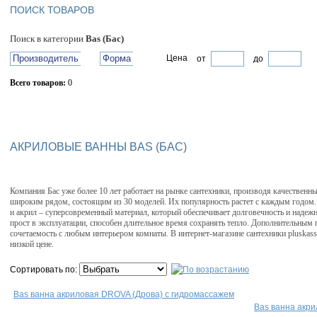
ПОИСК ТОВАРОВ
Поиск в категории
Bas (Бас)
Производитель
Форма
Цена
от
до
Всего товаров:
0
Сбросить фильтр
АКРИЛОВЫЕ ВАННЫ BAS (БАС)
Компания Бас уже более 10 лет работает на рынке сантехники, производя качествен
широким рядом, состоящим из 30 моделей. Их популярность растет с каждым годом.
и акрил – суперсовременный материал, который обеспечивает долговечность и надежн
прост в эксплуатации, способен длительное время сохранять тепло. Дополнительны
сочетаемость с любым интерьером комнаты. В интернет-магазине сантехники pluskas
низкой цене.
Сортировать по:
Bas ванна акриловая DROVA (Дрова) с гидромассажем
Bas ванна акр