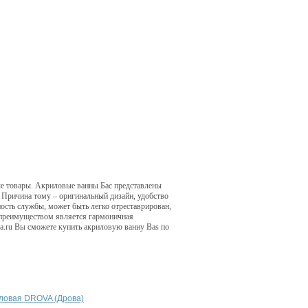
ные товары. Акриловые ванны Бас представлены
 Причина тому – оригинальный дизайн, удобство
ость службы, может быть легко отреставрирован,
м преимуществом является гармоничная
sa.ru Вы сможете купить акриловую ванну Bas по
иловая DROVA (Дрова)