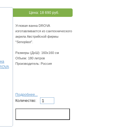
Цена:
18 690 руб.
Угловая ванна DROVA
изготавливается из сантехнического
акрила Австрийской фирмы
“Senoplast”.
Размеры (ДхШ): 160х160 см
Объем: 180 литров
Производитель: Россия
Подробнее...
Количество: