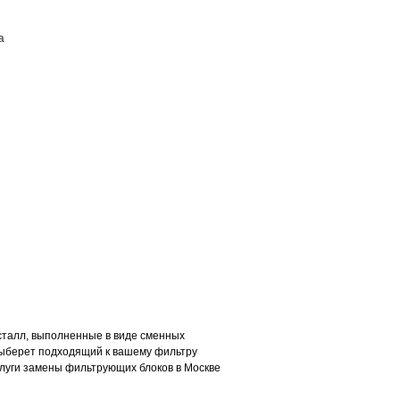
а
ПОСТАВЩИКАМ
КОНТАКТЫ
сталл, выполненные в виде сменных
 выберет подходящий к вашему фильтру
луги замены фильтрующих блоков в Москве