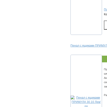
По
К
Пенал с ящиками ПРИМУЛА
Пр
шк
Ак
св
за
Ра