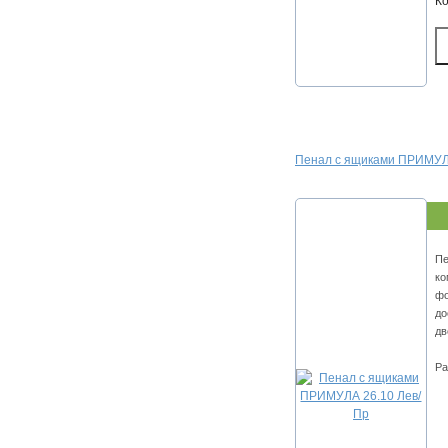
К
Пенал с ящиками ПРИМУЛ
Пе
ко
фо
до
дв
Ра