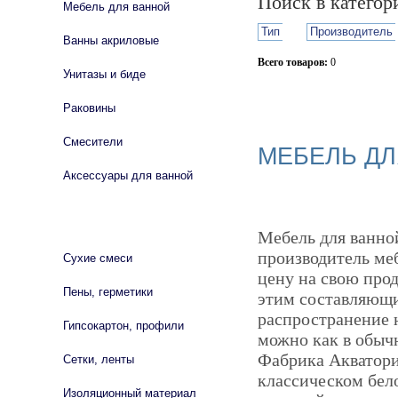
Поиск в катего
Мебель для ванной
Тип
Производитель
Ванны акриловые
Всего товаров:
0
Унитазы и биде
Сбросить фильтр
Раковины
Смесители
МЕБЕЛЬ ДЛ
Аксессуары для ванной
СТРОЙМАТЕРИАЛЫ
Мебель для ванной
производитель ме
Сухие смеси
цену на свою прод
Пены, герметики
этим составляющи
распространение н
Гипсокартон, профили
можно как в обычн
Фабрика Акватория
Сетки, ленты
классическом бело
Изоляционный материал