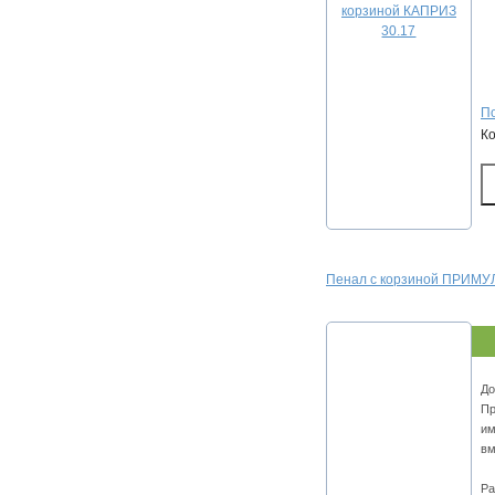
По
К
Пенал с корзиной ПРИМУЛ
До
Пр
им
вм
Ра