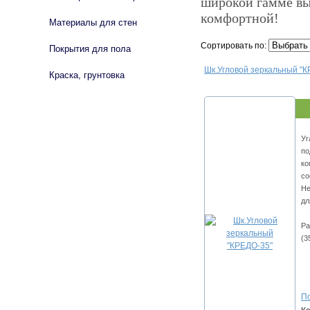
широкой гамме вы
комфортной!
Материалы для стен
Сортировать по:
Покрытия для пола
Шк.Угловой зеркальный "К
Краска, грунтовка
Уг
по
ко
со
Не
дл
Ра
(3
По