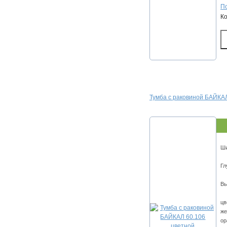
По
К
Тумба с раковиной БАЙКАЛ
Ши
Гл
Вы
цв
же
ор