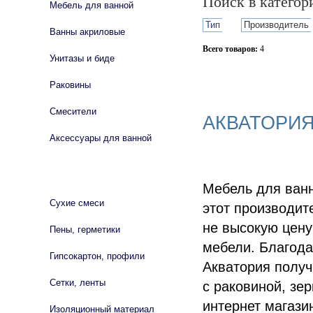
Поиск в катего
Мебель для ванной
Тип
Производитель
Ванны акриловые
Всего товаров:
4
Унитазы и биде
Сбросить фильтр
Раковины
Смесители
АКВАТОРИЯ
Аксессуары для ванной
СТРОЙМАТЕРИАЛЫ
Мебель для ванн
Сухие смеси
этот производит
не высокую цену
Пены, герметики
мебели. Благод
Гипсокартон, профили
Акватория получ
Сетки, ленты
с раковиной, зе
интернет магази
Изоляционный материал