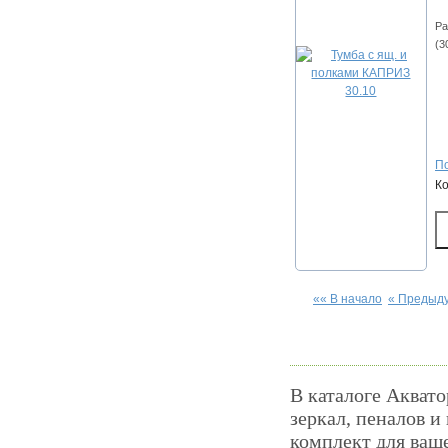
Ра
(3
По
К
«« В начало
« Предыд
В каталоге Аквато
зеркал, пеналов и
комплект для ваш