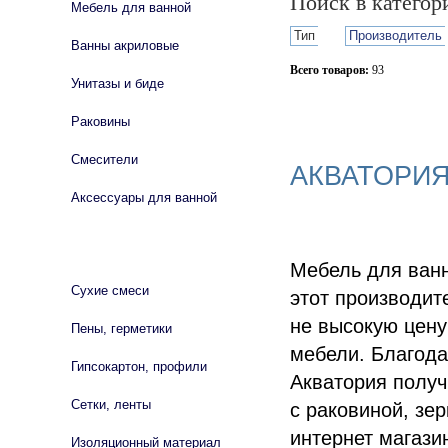
Поиск в катего
Мебель для ванной
Тип
Производитель
Ванны акриловые
Всего товаров:
93
Унитазы и биде
Сбросить фильтр
Раковины
Смесители
АКВАТОРИЯ
Аксессуары для ванной
СТРОЙМАТЕРИАЛЫ
Мебель для ванн
Сухие смеси
этот производит
не высокую цену
Пены, герметики
мебели. Благод
Гипсокартон, профили
Акватория получ
Сетки, ленты
с раковиной, зе
интернет магази
Изоляционный материал