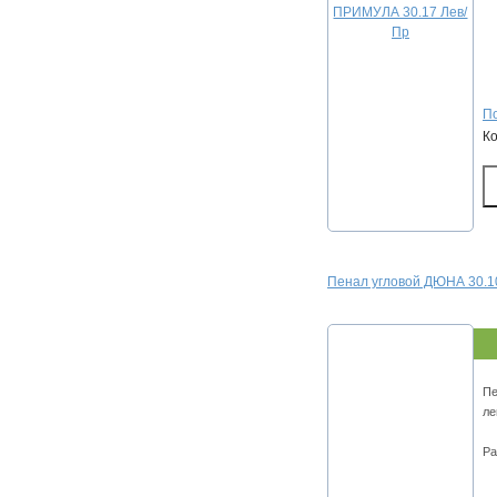
По
К
Пенал угловой ДЮНА 30.1
Пе
ле
Ра