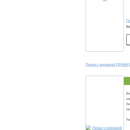
По
К
Пенал с корзиной ПРИМУЛ
Ве
ко
Ак
пр
Ра