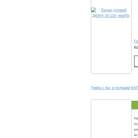
По
К
Тумба с ящ. и полками КА
Не
по
ко
ис