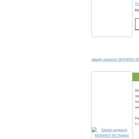
По
К
Шкаф-зеркало МОНИКА-85
Ве
зе
по
шк
Ра
Гх