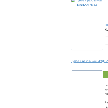
По
К
Тумба с раковиной МОДЕР
Бо
дв
ящ
Ра
(7