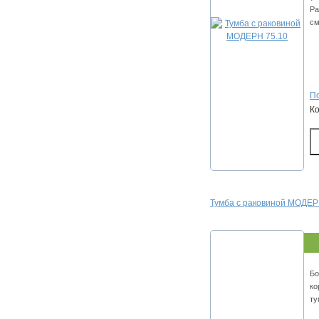
Ра
см
По
К
Тумба с раковиной МОДЕРН
Бо
ко
ту