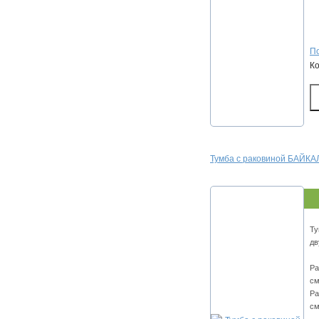
По
К
Тумба с раковиной БАЙКАЛ
Ту
дв
Ра
см
Ра
см