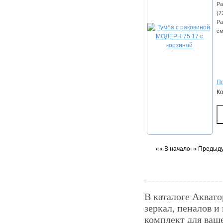
Ра
(7
Ра
см
По
К
«« В начало
« Предыд
В каталоге Аквато
зеркал, пеналов и
комплект для ваш