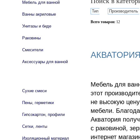
Поиск в катего
Мебель для ванной
Тип
Производитель
Ванны акриловые
Всего товаров:
12
Унитазы и биде
Сбросить фильтр
Раковины
Смесители
АКВАТОРИЯ
Аксессуары для ванной
СТРОЙМАТЕРИАЛЫ
Мебель для ванн
Сухие смеси
этот производит
не высокую цену
Пены, герметики
мебели. Благод
Гипсокартон, профили
Акватория получ
Сетки, ленты
с раковиной, зе
интернет магази
Изоляционный материал