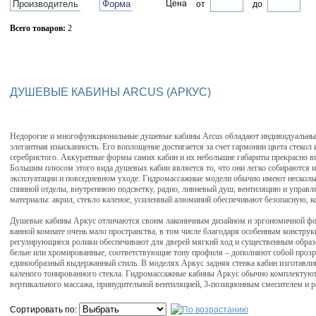
Производитель
Форма
Цена
от
до
Всего товаров:
2
Сбросить фильтр
ДУШЕВЫЕ КАБИНЫ ARCUS (АРКУС)
Недорогие и многофункциональные душевые кабины Arcus обладают индивидуальным
элегантная изысканность. Его воплощение достигается за счет гармонии цвета стекол 
серебристого. Аккуратные формы самих кабин и их небольшие габариты прекрасно в
Большим плюсом этого вида душевых кабин является то, что они легко собираются и
эксплуатации и повседневном уходе. Гидромассажные модели обычно имеют несколь
спинной отделы, внутреннюю подсветку, радио, ливневый душ, вентиляцию и управл
материалы: акрил, стекло каленое, усиленный алюминий обеспечивают безопасную,
Душевые кабины Аркус отличаются своим лаконичным дизайном и эргономичной фор
ванной комнате очень мало пространства, в том числе благодаря особенным констр
регулирующиеся ролики обеспечивают для дверей мягкий ход и существенным образ
белые или хромированные, соответствующие тону профиля – дополняют собой прозра
единообразный выдержанный стиль. В моделях Аркус задняя стенка кабин изготавли
каленого тонированного стекла. Гидромассажные кабины Аркус обычно комплектуют
вертикального массажа, принудительной вентиляцией, 3-позиционным смесителем и 
Сортировать по: