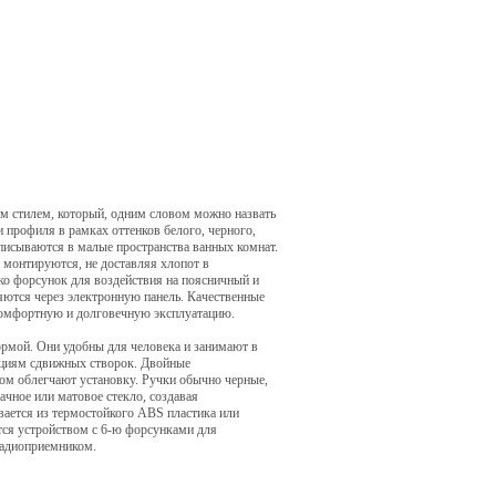
 стилем, который, одним словом можно назвать
и профиля в рамках оттенков белого, черного,
писываются в малые пространства ванных комнат.
 монтируются, не доставляя хлопот в
ко форсунок для воздействия на поясничный и
яются через электронную панель. Качественные
 комфортную и долговечную эксплуатацию.
мой. Они удобны для человека и занимают в
укциям сдвижных створок. Двойные
ом облегчают установку. Ручки обычно черные,
чное или матовое стекло, создавая
вается из термостойкого ABS пластика или
ся устройством с 6-ю форсунками для
радиоприемником.