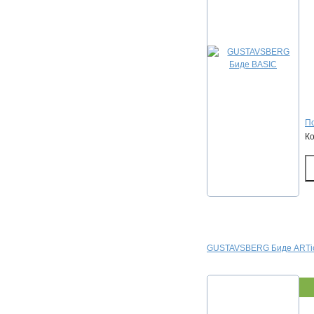
По
К
GUSTAVSBERG Биде ARTic