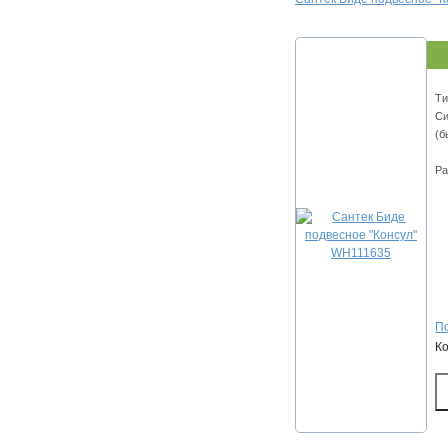
Ти
Си
(б
Ра
По
К