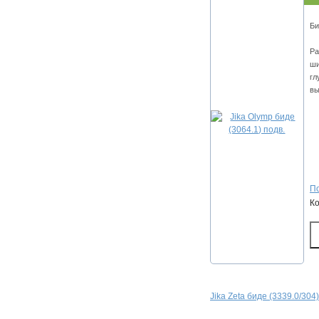
Би
Ра
ши
гл
вы
По
К
Jika Zeta биде (3339.0/304)