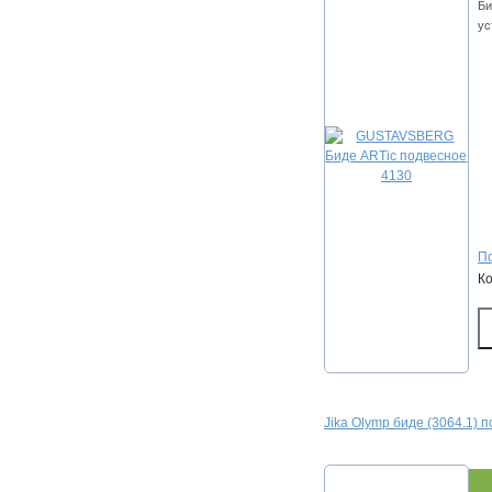
Би
ус
По
К
Jika Olymp биде (3064.1) п