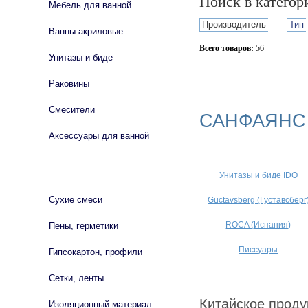
Поиск в катего
Мебель для ванной
Производитель
Тип
Ванны акриловые
Всего товаров:
56
Унитазы и биде
Сбросить фильтр
Раковины
Смесители
САНФАЯНС
Аксессуары для ванной
СТРОЙМАТЕРИАЛЫ
Унитазы и биде IDO
Сухие смеси
Guctavsberg (Густавсберг
ROCA (Испания)
Пены, герметики
Писсуары
Гипсокартон, профили
Сетки, ленты
Китайское проду
Изоляционный материал