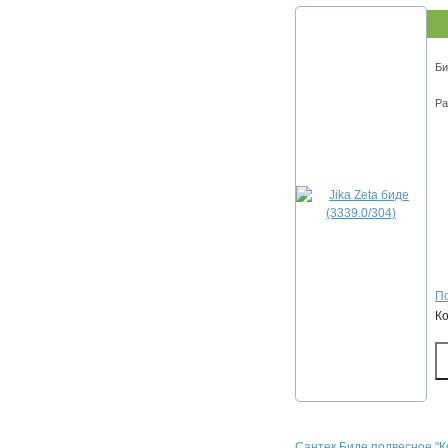
Би
Ра
По
К
Сантек Биде подвесное "