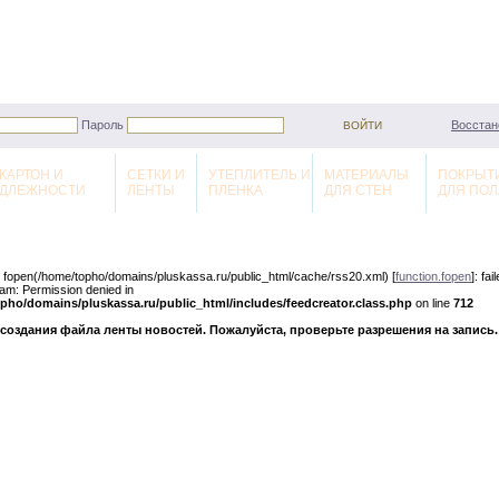
Пароль
Восстан
КАРТОН И
СЕТКИ И
УТЕПЛИТЕЛЬ И
МАТЕРИАЛЫ
ПОКРЫТ
ДЛЕЖНОСТИ
ЛЕНТЫ
ПЛЕНКА
ДЛЯ СТЕН
ДЛЯ ПОЛ
: fopen(/home/topho/domains/pluskassa.ru/public_html/cache/rss20.xml) [
function.fopen
]: fai
am: Permission denied in
pho/domains/pluskassa.ru/public_html/includes/feedcreator.class.php
on line
712
создания файла ленты новостей. Пожалуйста, проверьте разрешения на запись.