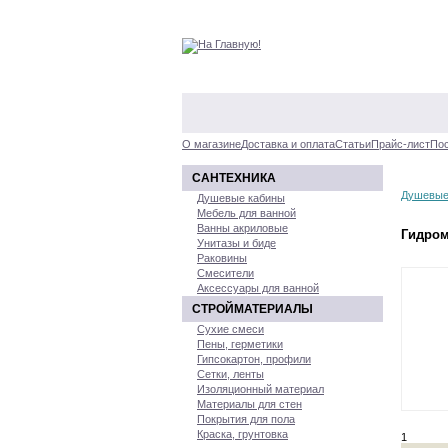
О магазине
Доставка и оплата
Статьи
Прайс-лист
По
САНТЕХНИКА
Душевые
Душевые кабины
Мебель для ванной
Ванны акриловые
Гидром
Унитазы и биде
Раковины
Смесители
Аксессуары для ванной
СТРОЙМАТЕРИАЛЫ
Сухие смеси
Пены, герметики
Гипсокартон, профили
Сетки, ленты
Изоляционный материал
Материалы для стен
Покрытия для пола
Краска, грунтовка
1