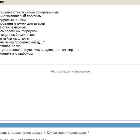
ие
тальные стекла серые тонированные
ый алюминиевый профиль
лируемые ролики
ированные ручки для дверей
ие стекла черные
дромассажных форсунок
позиционный смеситель
ая лейка на штанге
няя лейка "тропический душ"
клянная полка
ьт управления с функциями радио, вентилятор, свет
в-перелив с сифоном
Информация о продавце
ощь в оформлении заказа
/
Контактная информация
/