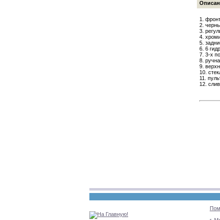
Описан
1. фрон
2. черн
3. регу
4. хром
5. задн
6. 6 ги
7. 3-х 
8. ручн
9. верх
10. сте
11. пул
12. сли
Пом