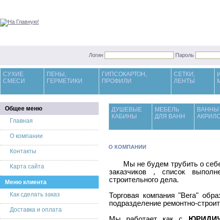
Логин
Пароль
СУХИЕ
ПЕНЫ,
ГИПСОКАРТОН,
СЕТКИ,
СМЕСИ
ГЕРМЕТИКИ
ПРОФИЛИ
ЛЕНТЫ
Общее меню
ДУШЕВЫЕ
МЕБЕЛЬ
ВАННЫ
КАБИНЫ
ДЛЯ ВАНН
АКРИЛ
Главная
О компании
О КОМПАНИИ
Контакты
Мы не будем трубить о себе г
Карта сайта
заказчиков , список выполн
строительного дела.
Меню клиента
Как сделать заказ
Торговая компания "Вега" обра
подразделение ремонтно-строит
Доставка и оплата
Мы работает как с
ЮРИДИ