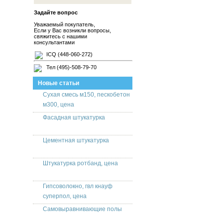
Задайте вопрос
Уважаемый покупатель,
Если у Вас возникли вопросы,
свяжитесь с нашими
консультантами
ICQ (448-060-272)
Тел (495)-508-79-70
Новые статьи
Сухая смесь м150, пескобетон
м300, цена
Фасадная штукатурка
Цементная штукатурка
Штукатурка ротбанд, цена
Гипсоволокно, гвл кнауф
суперпол, цена
Самовыравнивающие полы