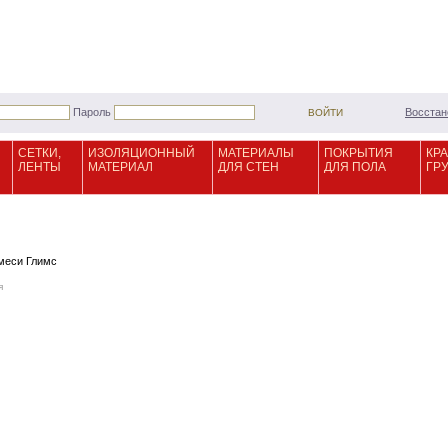
Пароль
Восстан
СЕТКИ,
ИЗОЛЯЦИОННЫЙ
МАТЕРИАЛЫ
ПОКРЫТИЯ
КРА
ЛЕНТЫ
МАТЕРИАЛ
ДЛЯ СТЕН
ДЛЯ ПОЛА
ГР
меси Глимс
я