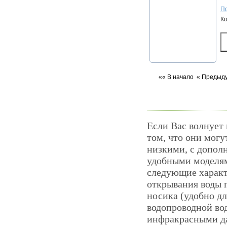
По
К
«« В начало
« Предыд
Если Вас волнует 
том, что они мог
низкими, с допол
удобными моделями
следующие характ
открывания воды 
носика (удобно д
водопроводной во
инфракрасными да