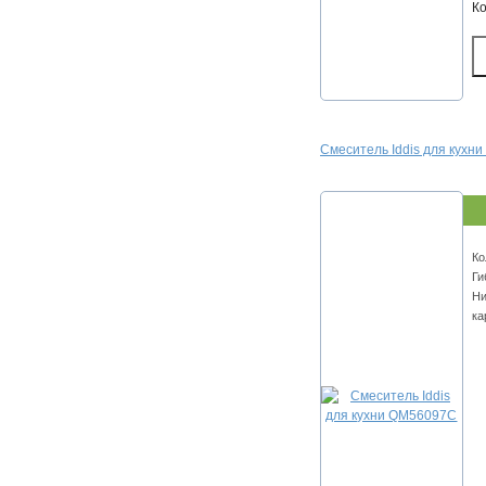
К
Смеситель Iddis для кухн
Ко
Ги
Ни
ка