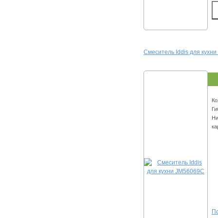
Смеситель Iddis для кухн
Ко
Ги
Ни
ка
По