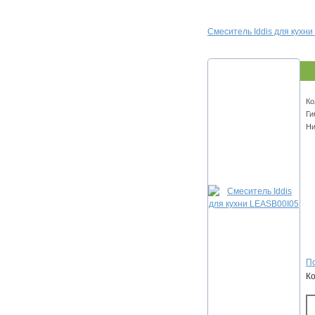
Смеситель Iddis для кухн
Ко
Ги
Ни
По
К