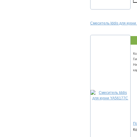
Смеситель Iddis для кухн
Ко
Ги
Ни
ка
По
К