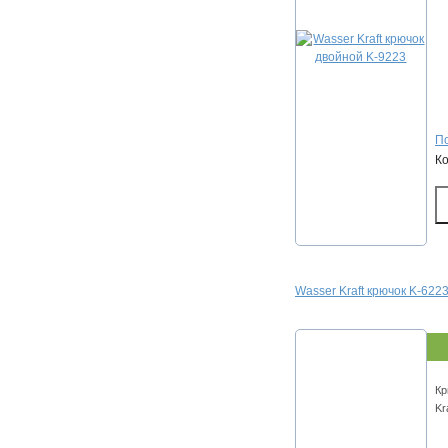
По
К
Wasser Kraft крючок K-622
Кр
Kr