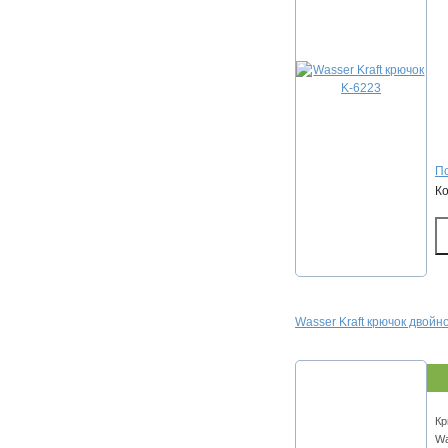
По
К
Wasser Kraft крючок двойн
Кр
Wa