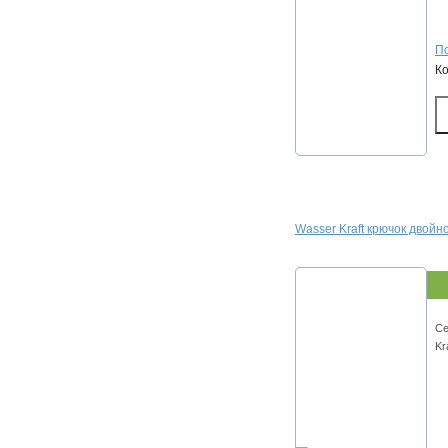
По
К
Wasser Kraft крючок двойн
Се
Kr