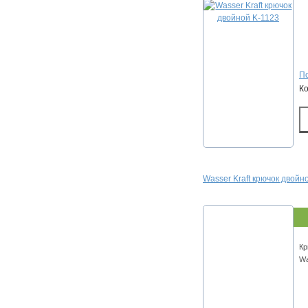
По
К
Wasser Kraft крючок двойн
Кр
Wa